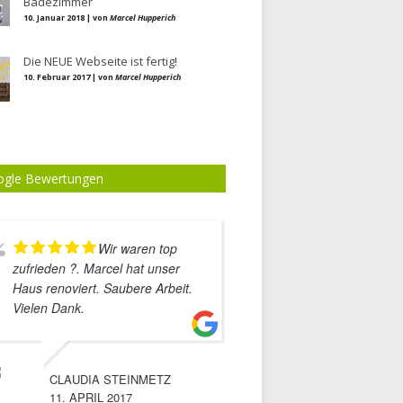
Badezimmer
10. Januar 2018 | von
Marcel Hupperich
Die NEUE Webseite ist fertig!
10. Februar 2017 | von
Marcel Hupperich
gle Bewertungen
Wir waren top
Die Fir
zufrieden ?. Marcel hat unser
Hupera hat für uns sc
Haus renoviert. Saubere Arbeit.
viele Arbeiten ausgefüh
Vielen Dank.
sind ausgesprochen zu
mit den Ergebnissen!
zur Sprache bringen 
die extreme Genauigke
CLAUDIA STEINMETZ
Pünktlichkeit. Danke u
11. APRIL 2017